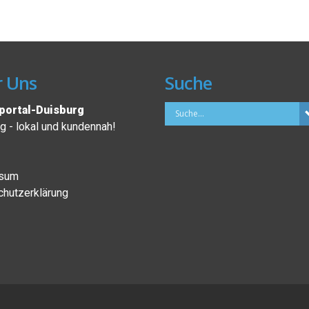
 Uns
Suche
ortal-Duisburg
 - lokal und kundennah!
sum
hutzerklärung