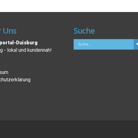
 Uns
Suche
ortal-Duisburg
 - lokal und kundennah!
sum
hutzerklärung