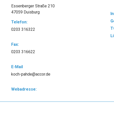
Essenberger Straße 210
47059 Duisburg
I
G
Telefon:
T
0203 316322
L
Fax:
0203 316622
E-Mail
koch-pahde@accor.de
Webadresse: